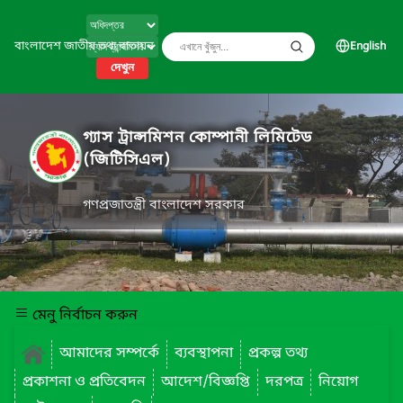
বাংলাদেশ জাতীয় তথ্য বাতায়ন
English
দেখুন
গ্যাস ট্রান্সমিশন কোম্পানী লিমিটেড
(জিটিসিএল)
গণপ্রজাতন্ত্রী বাংলাদেশ সরকার
মেনু নির্বাচন করুন
আমাদের সম্পর্কে
ব্যবস্থাপনা
প্রকল্প তথ্য
প্রকাশনা ও প্রতিবেদন
আদেশ/বিজ্ঞপ্তি
দরপত্র
নিয়োগ