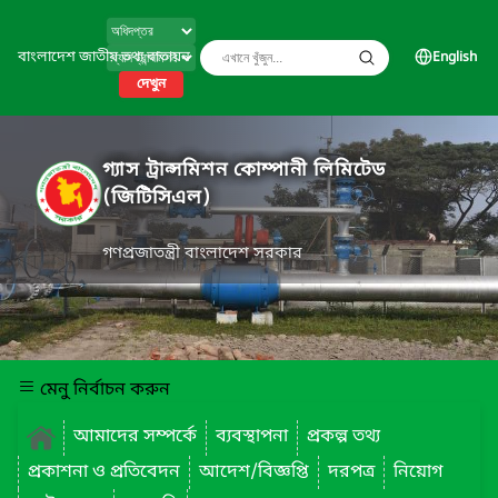
বাংলাদেশ জাতীয় তথ্য বাতায়ন
English
দেখুন
গ্যাস ট্রান্সমিশন কোম্পানী লিমিটেড
(জিটিসিএল)
গণপ্রজাতন্ত্রী বাংলাদেশ সরকার
মেনু নির্বাচন করুন
আমাদের সম্পর্কে
ব্যবস্থাপনা
প্রকল্প তথ্য
প্রকাশনা ও প্রতিবেদন
আদেশ/বিজ্ঞপ্তি
দরপত্র
নিয়োগ